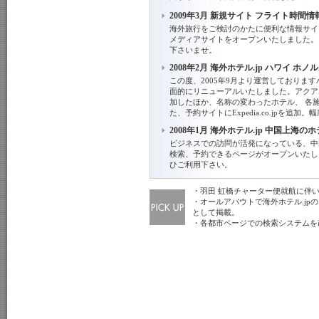
2009年3月 新規サイト フライト時間
海外旅行をご検討のかたに便利な情報サイ
メディアサイトをオープンいたしました。
下さいませ。
2008年2月 海外ホテル.jp ハワイ 
この度、2005年9月より運営しておりま
面的にリニューアルいたしました。アクア
加したほか、名称の変わったホテル、 各
た、予約サイトにExpedia.co.jpを追
2008年1月 海外ホテル.jp 中国上海
ビジネスでの訪問が活発になっている、中
検索、予約できるページがオープンいたし
ひご利用下さい。
・羽田 虹橋チャーター便就航に伴
・オールアバウトで海外ホテル.j
として掲載。
・各都市ページでの検索システムを