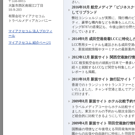
〒550-0015
さい。
大阪市西区南堀江2丁目
2016年10月 航空メディア「ビジネスクラ
10-9-203
してリブランド
有限会社マイアクセコム
弊社コンシェルジュが実際に、飛行機のビ
トラベルメディアカンパニー
ティ、豪華な機内食などを画像をふんだん
イングB787の搭乗記も。今後は旅行分
マイアクセコム 法人プロフィ
介していきます。
ール
2014年9月 成田空港発着LCCに特化し
マイアクセコム 紹介ページ1
LCC専用ターミナルも建設される成田空港
ス、新規就航情報やターミナルの最新案内
2012年12月 新規サイト 関西空港
LCC 格安航空会社の就航が日本で一番多い
続々と就航するLCCなど関空を特集した
レポートも掲載。
2011年10月 新規サイト 旅行記サイ
香港でのトランジットやトランスファーと
いたしました。チャンギ空港と並んでアジ
に行けます。
2009年8月 新規サイト ホテル比較
トラベルメディアコーからホテル比較サイ
ました。東京ホテルの予約から順次全国の
ど総合的に比較できるようにしていきます
2009年4月 新規サイト 羽田空港旅
国際線の増便など今後増える羽田発海外旅
圏からの出張や自由旅行に特化した羽田空